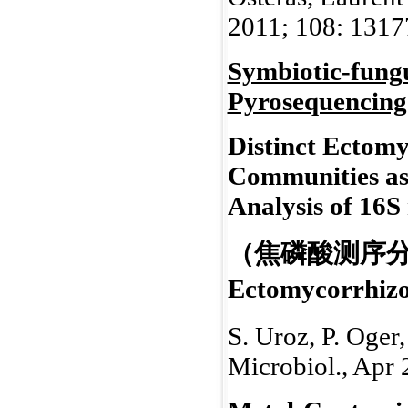
2011; 108: 1317
Symbiotic-fungu
Pyrosequencing
Distinct Ectomy
Communities as
Analysis of 16
（焦磷酸测序分析
Ectomycorr
S. Uroz, P. Oger,
Microbiol., Apr 