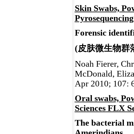
Skin Swabs, Pow
Pyrosequencing
Forensic identif
(皮肤微生物群
Noah Fierer, Chr
McDonald, Eliza
Apr 2010; 107: 
Oral swabs, Pow
Sciences FLX S
The bacterial m
Amerindians