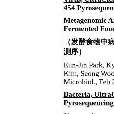
454 Pyrosequen
Metagenomic Ana
Fermented Foo
（发酵食物中病
测序）
Eun-Jin Park, K
Kim, Seong Woon
Microbiol., Feb 
Bacteria, Ultra
Pyrosequencing