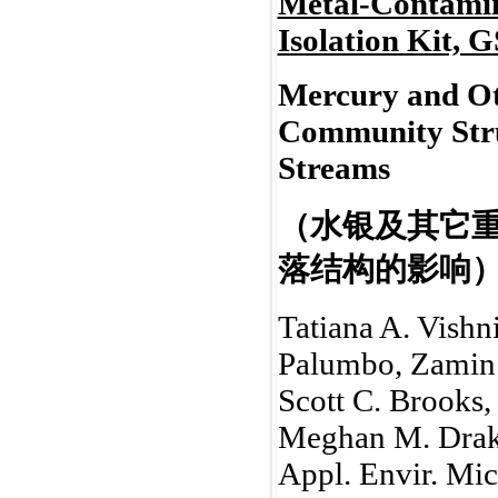
Metal-Contamin
Isolation Kit,
Mercury and Ot
Community Stru
Streams
（水银及其它
落结构的影响
Tatiana A. Vishn
Palumbo, Zamin 
Scott C. Brooks
Meghan M. Drake
Appl. Envir. Mic