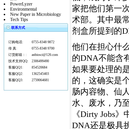
PowerLyzer
家把他们第一次
Environmental
New Paper in Microbiology
术部。其中最常
Tech Tips
联系方式
剂盒所提到的D
订购电话:
0755-8348 9872
他们在担心什么
传 真:
0755-8348 9700
订货邮箱：:
anbiosci@126.com
的DNA不能含
技术支持QQ:
2306499490
如果要处理的是
客服QQ1:
854520684
客服QQ2:
1362545403
的，这确实是
客服QQ3:
2759064681
肠内容物、仙
水、废水，乃
《Dirty J
DNA还是极具