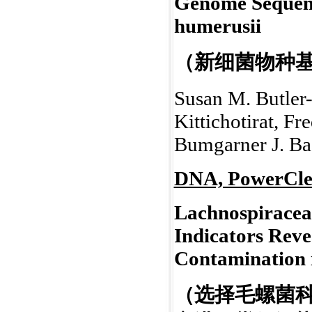
Genome Sequenc
humerusii
（新细菌物种
Susan M. Butler
Kittichotirat, Fr
Bumgarner J. Bac
DNA, PowerCle
Lachnospiraceae
Indicators Rev
Contamination 
（选择毛螺菌