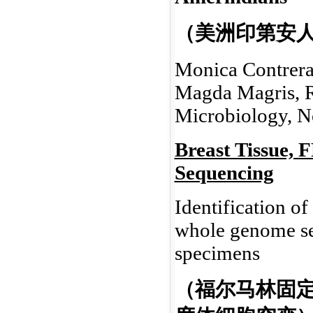
（美洲印第安
Monica Contreras
Magda Magris, R
Microbiology, N
Breast Tissue,
Sequencing
Identification o
whole genome se
specimens
（福尔马林固