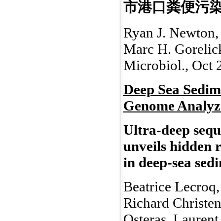
市港口粪便污
Ryan J. Newton, 
Marc H. Gorelick
Microbiol., Oct 
Deep Sea Sedim
Genome Analyze
Ultra-deep sequ
unveils hidden 
in deep-sea sed
Beatrice Lecroq,
Richard Christen
Osteras, Laurent