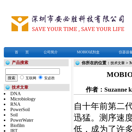
首 页
公司简介
MOBIO试剂盒
仪器设
产品搜索
你所在的位置：
> 
技术文章
MOB
互联网
安必胜
技术文章
作者：Suzanne
DNA
Microbiology
自十年前第二代
RNA
PowerSoil
Soil
迅猛。测序速
PowerWater
Biofilm
低，成为了许
IRT