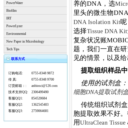
养的DNA，选
Micr
PowerWater
Biofilm
里头的微生物DN
IRT
呢
DNA Isolation Kit
PowerLyzer
选择
Tissue DNA Kit
Environmental
复杂状况账MOB
New Paper in Microbiology
题，我们一直在研
Tech Tips
见的情景，以及给
联系方式
提取组织样品中
订购电话:
0755-8348 9872
传 真:
0755-8348 9700
使用的试剂盒：
订货邮箱：:
anbiosci@126.com
细胞DNA提取试剂
技术支持QQ:
2306499490
客服QQ1:
854520684
传统组织试剂盒
客服QQ2:
1362545403
客服QQ3:
2759064681
胞提取效果不好。
用
UltraClean Tissue 